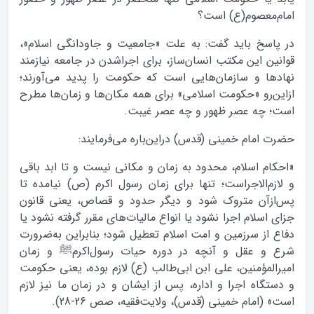
امام‌معصوم(ع) است؟
در پاسخ باید گفت: به علت «جامعیت و جاودانگی اسلام»،
قوانین این مکتب انسان‌ساز، برای اجراشدن در جامعه نیازمند
نهادها و سازمان‌هایی است که حکومت را پدید می‌آورند؛
ازاین‌رو «حکومت اسلامی» برای همه مکان‌ها و زمان‌ها مطرح
است؛ چه عصر ظهور و چه عصر غیبت.
حضرت امام خمینی (قدس) دراین‌باره می‌فرمایند:
«احکام اسلام، محدود به زمان و مکانی نیست و تا ابد باقی
و لازم‌الاجراست؛ تنها برای زمان رسول اکرم (ص) نیامده تا
پس‌ازآن متروک شود و دیگر حدود و قصاص، یعنی قانون
جزای اسلام اجرا نشود یا انواع مالیات‌های مقرر گرفته نشود یا
دفاع از سرزمین و امت اسلام تعطیل شود؛ بنابراین به‌ضرورت
شرع و عقل و آنچه در دوره حیات رسول‌اکرمﷺ و زمان
امیرالمؤمنین، علی ابن ابی‌طالب (ع) لازم بوده، یعنی حکومت
و دستگاه اجرا و اداره، پس از ایشان و در زمان ما نیز لازم
است» (امام خمینی (قدس)، ولایت‌فقیه، صص 26-28).