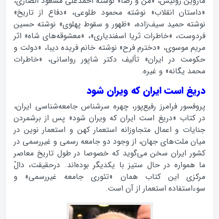
ماروین زونیس، «من و رضا» نوشته احمدعلی مسعود انصاری،
«داستان انقلاب» نوشته محمود طلوعی، «دفاع از تاریخ»
نوشته حمید سیف‌زاده، «ظهور و سقوط پهلوی» نوشته حسین
فردوست، «خاطرات ثریا اسفندیاری»، «معشوقه‌های شاه» اثر
مریم موسوی، «دخترم فرح» نوشته خانم فریده دیبا، «دولت و
حکومت در ایران» تألیف دکتر شاپور رواسانی، «خاطرات
محمد یگانه» و غیره.
دریغ است ایران که ویران شود
پروفسور فرامرز رفیع‌پور، چهره سرشناس جامعه‌شناسی ایران،
در کتاب «دریغ است ایران که ویران شود» پس از برشمردن
جنایات و اعمال متجاوزانه استعمار کهن و استعمار نوین در
میان ملت‌های جهان، از وجود دو جامعه رسمی و غیررسمی در
کشور ایران سخن می‌گوید که خصوصا در طول تاریخ معاصر
ما همواره در حال ستیز با یکدیگر بوده‌اند. درحقیقت، دالّ
مرکزی این کتاب همان «تئوری جامعه غیررسمی» و
سوءاستفاده استعمار از آن است.