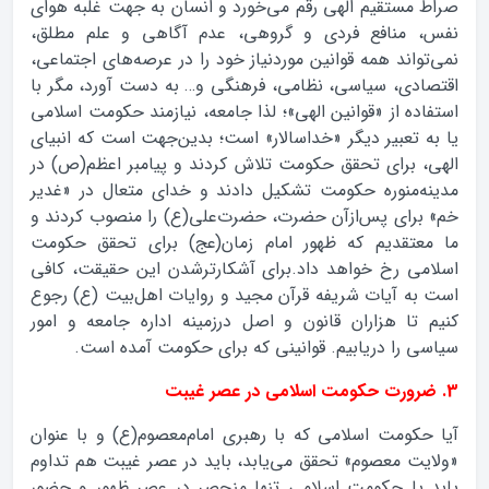
صراط مستقیم الهی رقم می‌خورد و انسان به جهت غلبه‌ هوای
نفس، منافع فردی و گروهی، عدم آگاهی و علم مطلق،
نمی‌تواند همه قوانین موردنیاز خود را در عرصه‌های اجتماعی،
اقتصادی، سیاسی، نظامی، فرهنگی و… به دست آورد، مگر با
استفاده از «قوانین الهی»؛ لذا جامعه، نیازمند حکومت اسلامی
یا به تعبیر دیگر «خداسالار» است؛ بدین‌جهت است که انبیای
الهی، برای تحقق حکومت تلاش کردند و پیامبر اعظم(ص) در
مدینه‌منوره حکومت تشکیل دادند و خدای متعال در «غدیر
خم» برای پس‌ازآن حضرت، حضرت‌علی(ع) را منصوب کردند و
ما معتقدیم که ظهور امام زمان(عج) برای تحقق حکومت
اسلامی رخ خواهد داد.برای آشکارترشدن این حقیقت، کافی
است به آیات شریفه قرآن مجید و روایات اهل‌بیت (ع) رجوع
کنیم تا هزاران قانون و اصل درزمینه اداره جامعه و امور
سیاسی را دریابیم. قوانینی که برای حکومت آمده است.
3. ضرورت حکومت اسلامی در عصر غیبت
آیا حکومت اسلامی که با رهبری امام‌معصوم(ع) و با عنوان
«ولایت معصوم» تحقق می‌یابد، باید در عصر غیبت هم تداوم
یابد یا حکومت اسلامی تنها منحصر در عصر ظهور و حضور