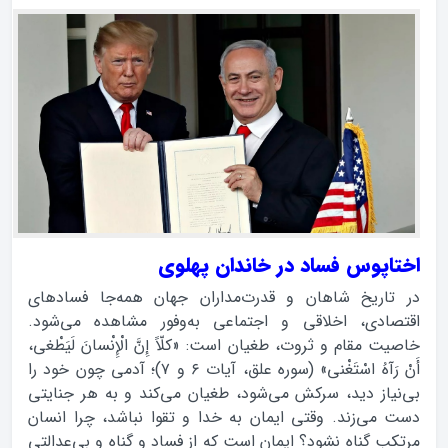
اختاپوس فساد در خاندان پهلوی
در تاریخ شاهان و قدرت‌مداران جهان همه‌جا فسادهای
اقتصادی، اخلاقی و اجتماعی به‌وفور مشاهده می‌شود.
خاصیت مقام و ثروت، طغیان است: «کلّاً إِنَّ الْإِنْسانَ لَيَطْغى،‌
أَنْ رَآهُ اسْتَغْنى‌» (سوره علق، آیات ۶ و ۷)؛ آدمی چون خود را
بی‌نیاز دید، سرکش می‌شود، طغیان می‌کند و به هر جنایتی
دست می‌زند. وقتی ایمان به خدا و تقوا نباشد، چرا انسان
مرتکب گناه نشود؟ ایمان است که از فساد و گناه و بی‌عدالتی