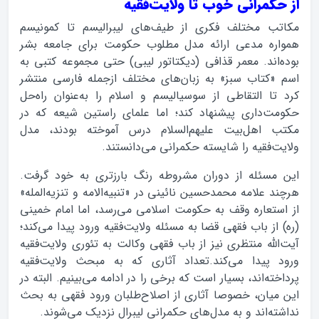
از حکمرانی خوب تا ولايت‌فقیه
مکاتب مختلف فکری از طیف‌های لیبرالیسم تا کمونیسم
همواره مدعی ارائه مدل مطلوب حکومت برای جامعه بشر
بوده‌اند. معمر قذافی (دیکتاتور لیبی) حتی مجموعه کتبی به
اسم «کتاب سبز» به زبان‌های مختلف ازجمله فارسی منتشر
کرد تا التقاطی از سوسیالیسم و اسلام را به‌عنوان راه‌حل
حکومت‌داری پیشنهاد کند؛ اما علمای راستین شیعه که در
مکتب اهل‌بیت علیهم‌السلام درس آموخته بودند، مدل
ولایت‌فقیه را شایسته حکمرانی می‌دانستند.
این مسئله از دوران مشروطه رنگ بارزتری به خود گرفت.
هرچند علامه محمدحسین نائینی در «تنبیه‌الامه و تنزیه‌المله»
از استعاره وقف به حکومت اسلامی می‌رسد، اما امام خمینی
(ره) از باب فقهی قضا به مسئله ولایت‌فقیه ورود پیدا می‌کند؛
آیت‌الله منتظری نیز از باب فقهی وکالت به تئوری ولایت‌فقیه
ورود پیدا می‌کند.تعداد آثاری که به مبحث ولایت‌فقیه
پرداخته‌اند، بسیار است که برخی را در ادامه می‌بینیم. البته در
این میان، خصوصا آثاری از اصلاح‌طلبان ورود فقهی به بحث
نداشته‌اند و به مدل‌های حکمرانی لیبرال نزدیک می‌شوند.