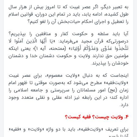
به تعبیر دیگر، اگر عصر غیبت که تا امروز بیش از هزار سال
طول کشیده، ادامه یابد، باید در تمام این دوران، قوانین اسلام
را تعطیل و اجرای احکام حیات‌بخش آن را لغو کنیم؟
آیا باید سلطه و حکومت کفار و منافقین را بپذیریم؟
درصورتی‌که قرآن مجید می‌فرماید: «يَا أَيُّهَا الَّذِينَ آمَنُوا لَا
تَتَّخِذُوا عَدُوِّي وَعَدُوَّكُمْ أَوْلِيَاءَ» (ممتحنه، آیه 1)؛ یعنی اینکه
مؤمنین حق ندارند ولایت و حکومت دشمنان خدا و دشمنان
خودشان را بپذیرند.
اینجاست که به دنبال «ولایت معصوم»، برای عصر غیبت
«ولایت‌فقیه» مطرح می‌شود که به‌صورت موقتی تا ظهور امام
زمان (عج) امور مسلمانان را سرپرستی و جامعه اسلامی را
اداره کند؛ در این رابطه نیز ادله عقلی و نقلی متعدد وجود
دارد.
4. ولایت چیست؟ فقیه کیست؟
برای تعریف «ولایت‌فقیه»، باید با دو واژه «ولایت» و «فقیه»
آشنا شویم.