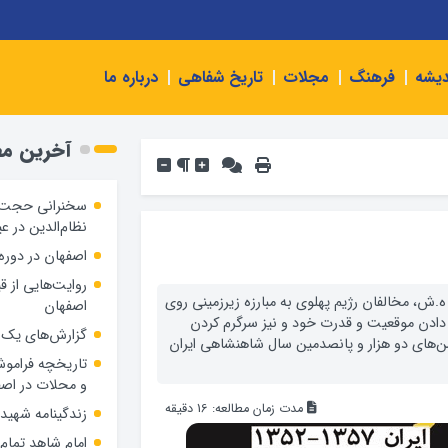
دیشه
فرهنگ
مجلات
تاریخ شفاهی
درباره ما
آخرین م
سخنرانی حجت‌ا
نظام‌الدین در عی
اصفهان در دور
س از دستگیری حضرت امام خمینی (ره) در سال ۱۳۴۲ ه.ش، مخالفان رژیم پهلوی به مبارزه زیرزمینی روی
اصفهان
ال ۱۳۴۵ به بعد برای نشان دادن موقعیت و قدرت خود و نیز سرگرم کردن
گزارش‌های یک 
شن‌های دو هزار و پانصدمین سال شاهنشاهی ایران
تاریخچه فرامو
و محلات در اص
مدت زمان مطالعه:
16
دقیقه
زندگینامه شهيده
امام شاهد تمام