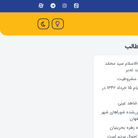
طالب
لاسلام سید محمّد
د غدیر
ه مشروطیت
روایت‌هایی از قیام 15 خرداد 1342 در
شاهد عینی
ش‌شده شوراهای شهر
فهان
 زهره بحرينيان
 احوال مردم است