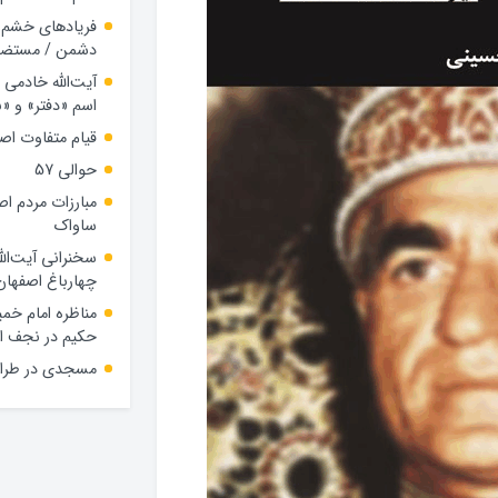
فریادهای خشم ب
دشمن / مستضعفا
آیت‌الله خادمی
اسم «دفتر» و 
قیام متفاوت اص
حوالی 57
مبارزات مردم اص
ساواک
سخنرانی آیت‌الل
چهارباغ اصفهان
مناظره امام خمین
حکیم در نجف ا
مسجدی در طراز 