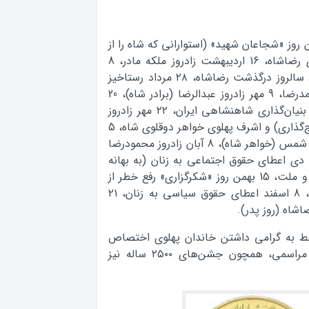
 زادروز لیلا (دختر شاه)، ۲۱ فروردین روز «شجاعان شهید» (استوارانی که شاه را از
ترور نجات دادند)، 4 اردیبهشت سالروز تاج‌گذاری رضاشاه، 16 اردیبهشت زادروز ملکه مادر، 8
اردیبهشت زادروز شاهپور غلامرضا پهلوی، 4 مرداد سالروز درگذشت رضاشاه، ۲۸ مرداد رستاخیز
ملی (سالروز کودتا)، ۲۵ شهریور آغاز سلطنت محمدرضا، 9 مهر زادروز عبدالرضا (برادر شاه)، 20
مهر سالروز جشن‌های دو هزار و پانصدمین سال بنیان‌گذاری شاهنشاهی ایران، ۲۲ مهر زادروز
فرح (روز مادر)، 4 آبان سالروز تولد شاه (سالروز تاج‌گذاری) و اشرف پهلوی خواهر دوقلوی شاه، 5
آبان زادروز شهناز پهلوی (دختر شاه)، 6 آبان زادروز شمس (خواهر شاه)، 8 آبان زادروز محمودرضا
(برادر شاه)، ۲۹ آذر سالروز ازدواج شاه با فرح، 17 دی اعطای حقوق اجتماعی به زنان (به بهانه
سالروز کشف حجاب)، 6 بهمن سالروز انقلاب شاه و ملت، 15 بهمن روز «شکرگزاری» رفع خطر از
شاه، 3 اسفند روز رضاشاه (سالروز کودتای ۱۲۹۹)، 8 اسفند اعطای حقوق سیاسی به زنان، ۲۱
 به گرامی داشتن خاندان پهلوی اختصاص
دارد. جشن‌های موسمی و فصلی و سنواتی و مراسمی، همچون جشن‌های ۲۵۰۰ ساله نیز