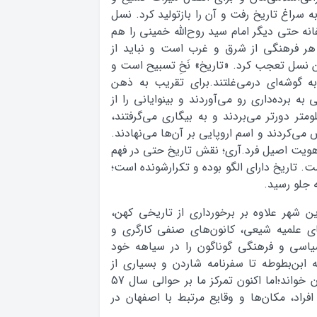
تمان سال 57 بی‌شک باید به سراغ تاریخ رفت و آن را بازتولید کرد. نسل
فانه حتی دیگر امام سید روح‌الله خمینی را هم
هر فرهنگی از شرق و غرب است و نباید از
ین نسل تعجب کرد. «تاریخ» نَخِ تسبیح است و
به گوشه‌ای درمی‌غلتند.برای تقریب به ذهن
به برده‌داری رو می‌آوردند و بینوایانی را از
متر دورتر می‌بردند و به بیگاری می‌گرفتند،
می‌کردند و اسم اروپایی بر آن‌ها می‌نهادند.
 هویت اصیل فرد.آری؛ نقش تاریخ حتی در فهم
. تاریخ دارای الگو بوده و تکرارشونده است؛
ه جلو رسید.
 شهر علاوه بر برخورداری از تاریخی کهن،
ای علمیه شیعی، کانون‌های صنفی کارگری و
اسی و فرهنگی گوناگون را در سیاهه خود
 ابن‌بطوطه تا سفرنامه شاردن و بسیاری از
تک‌نگاری‌ها و حتی رمان صادق هدایت را می‌توان خواند؛اما اکنون تمرکز ما بر حوالی سال 57
راد، مکان‌ها و وقایع مرتبط با اصفهان در