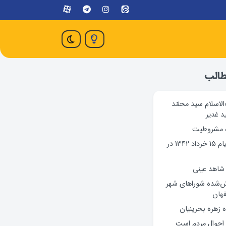
طالب
لاسلام سید محمّد
د غدیر
ه مشروطیت
روایت‌هایی از قیام 15 خرداد 1342 در
شاهد عینی
ش‌شده شوراهای شهر
فهان
 زهره بحرينيان
 احوال مردم است