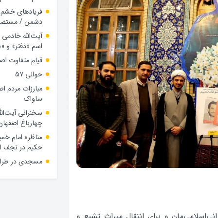
فریادهای خشم ب
دشمن / مستضعفا
آیت‌الله خادمی
اسم «دفتر» و 
قیام متفاوت اص
حوالی 57
مبارزات مردم اص
ساواک
سخنرانی آیت‌الل
چهارباغ اصفهان
مناظره امام خمین
حکیم در نجف ا
مسجدی در طراز 
‌اسلامی‌مان و برای انتقال میراث تشیع و