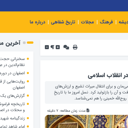
دیشه
فرهنگ
مجلات
تاریخ شفاهی
درباره ما
آخرین م
سخنرانی حجت‌ا
نظام‌الدین در عی
اصفهان در دور
ر انقلاب اسلامی
‌مان و برای انتقال میراث تشیع و ارزش‌های
اصفهان
سراغ تاریخ رفت و آن را بازتولید کرد. نسل امروز ما با تاریخِ
گزارش‌های یک 
روح‌الله خمینی را هم نمی‌شناسد.
تاریخچه فرامو
و محلات در اص
مدت زمان مطالعه:
7
دقیقه
زندگینامه شهيده
امام شاهد تمام