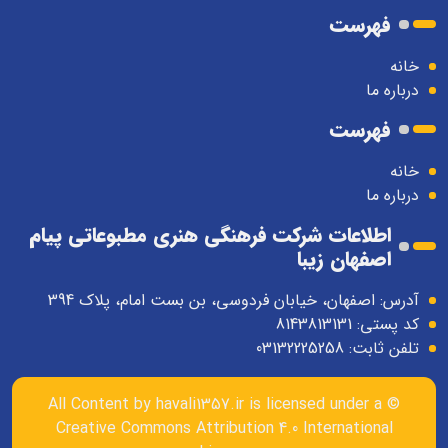
فهرست
خانه
درباره ما
فهرست
خانه
درباره ما
اطلاعات شرکت فرهنگی هنری مطبوعاتی پیام
اصفهان زیبا
آدرس: اصفهان، خیابان فردوسی، بن بست امام، پلاک 394
کد پستی: 8143813131
تلفن ثابت: 03132225258
havali1357.ir
is licensed under a
© All Content by
Creative Commons Attribution 4.0 International