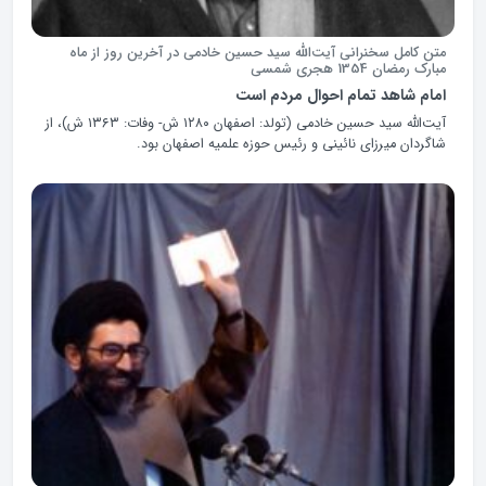
متن کامل سخنرانی آیت‌الله سید حسین خادمی در آخرین روز از ماه
مبارک رمضان 1354 هجری شمسی
امام شاهد تمام احوال مردم است
آیت‌الله سید حسین‌ خادمی‌‌ (تولد: اصفهان ۱۲۸۰ ش- وفات: ۱۳۶۳ ش)، از
شاگردان میرزای نائینی و رئیس حوزه علمیه اصفهان بود.