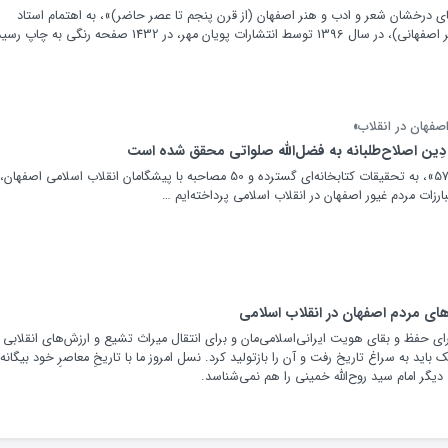
ی درخشان شعر و ادب و هنر اصفهان (از قرن پنجم تا عصر حاضر)»، به اهتمام استاد
مصطفی هادوی (شهیر اصفهانی)، در سال 1396 توسط انتشارات پویان مهر، در 1432 صفحه رنگی به چا
اصفهان در انقلاب»
 دِین اصلاح‌طلبانه به فضل‌الله صلواتی محقق شده است
در کلان‌پروژه «حوالی 57»، به تحقیقات کتابخانه‌ای گسترده و 50 مصاحبه با پیشگامان انقلاب اسلامی اصفهان
زات مردم غیور اصفهان در انقلاب اسلامی پرداخته‌ایم …
های مردم اصفهان در انقلاب اسلامی
 حفظ و بقای هویت ایرانی‌اسلامی‌مان و برای انتقال میراث تشیع و ارزش‌های انقلابی 
سال 57 بی‌شک باید به سراغ تاریخ رفت و آن را بازتولید کرد. نسل امروز ما با تاریخِ معاصرِ خود بیگانه
یگر امام سید روح‌الله خمینی را هم نمی‌شناسد.