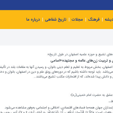
دیشه
فرهنگ
مجلات
تاریخ شفاهی
درباره ما
ه‌های تشیع و حوزه علمیه اصفهان در طول تاریخ»؛
 و تربیت زن‌های عالمه و مجتهده+اسامی
صفهان، بخش مربوط به تعلیم و تعلم دینی بانوان، و رسیدن آنها به مقامات بلند در تألیف
‌باشد. باید توجه داشته باشیم که در دوره‌های رونق علم و دین در اصفهان، بانوان و دخت
 و دانش پیدا شده‌اند، که از افتخارات مکتب تشیع می‌باشند…
 عشق به حضرت امام خمینی(ره)؛
د…
رتمداران جهان همه‌جا فسادهای اقتصادی، اخلاقی و اجتماعی به‌وفور مشاهده می‌شود.
خاصیت مقام و ثروت، طغیان است: «کلّاً إِنَّ الْإِنْسانَ لَيَطْغى،‌ أَنْ رَآهُ اسْتَغْنى‌» (علق، آی