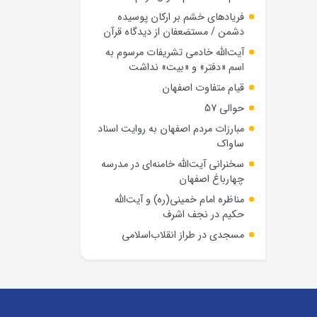
فریادهای خشم بر ارکان پوسیده
دشمن / مستضعفان از دیدگاه قرآن
آیت‌الله خادمی تشریفات مرسوم به
اسم «دفتر» و «بیت» نداشت
قیام متفاوت اصفهان
حوالی 57
مبارزات مردم اصفهان به روایت اسناد
ساواک
سخنرانی آیت‌الله خامنه‌ای در مدرسه
چهارباغ اصفهان
مناظره امام خمینی(ره) و آیت‌الله
حکیم در نجف اشرف
مسجدی در طراز انقلاب‌اسلامی