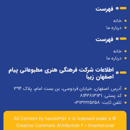
فهرست
خانه
درباره ما
فهرست
خانه
درباره ما
اطلاعات شرکت فرهنگی هنری مطبوعاتی پیام
اصفهان زیبا
آدرس: اصفهان، خیابان فردوسی، بن بست امام، پلاک 394
کد پستی: 8143813131
تلفن ثابت: 03132225258
havali1357.ir
is licensed under a
© All Content by
Creative Commons Attribution 4.0 International