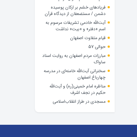
فریادهای خشم بر ارکان پوسیده
دشمن / مستضعفان از دیدگاه قرآن
آیت‌الله خادمی تشریفات مرسوم به
اسم «دفتر» و «بیت» نداشت
قیام متفاوت اصفهان
حوالی 57
مبارزات مردم اصفهان به روایت اسناد
ساواک
سخنرانی آیت‌الله خامنه‌ای در مدرسه
چهارباغ اصفهان
مناظره امام خمینی(ره) و آیت‌الله
حکیم در نجف اشرف
مسجدی در طراز انقلاب‌اسلامی