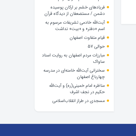
فریادهای خشم بر ارکان پوسیده
دشمن / مستضعفان از دیدگاه قرآن
آیت‌الله خادمی تشریفات مرسوم به
اسم «دفتر» و «بیت» نداشت
قیام متفاوت اصفهان
حوالی 57
مبارزات مردم اصفهان به روایت اسناد
ساواک
سخنرانی آیت‌الله خامنه‌ای در مدرسه
چهارباغ اصفهان
مناظره امام خمینی(ره) و آیت‌الله
حکیم در نجف اشرف
مسجدی در طراز انقلاب‌اسلامی