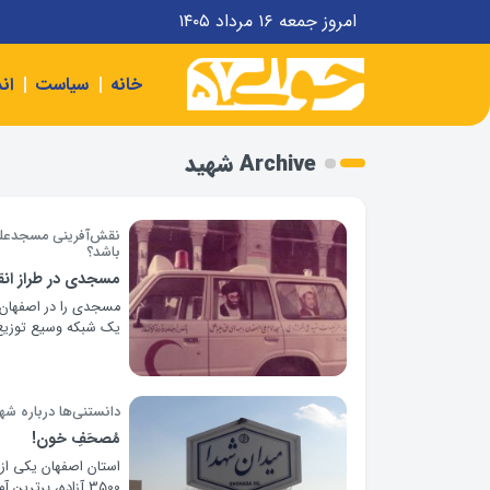
امروز جمعه ۱۶ مرداد ۱۴۰۵
خانه
سیاست
ان
Archive شهید
نقش‌آفرینی مسجدعلی(
باشد؟
مسجدی در طراز انق
یک شبکه وسیع توزیع
دانستنی‌ها درباره شه
مُصحَفِ خون!
3500 آزاده، برترین آمار ایثارگری کشور را به خود اختصاص داده است.