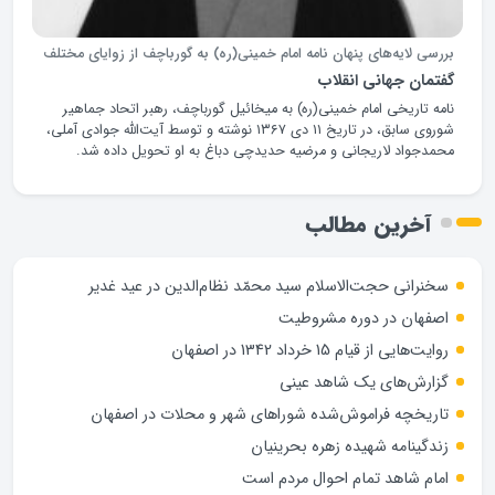
بررسی لایه‌های پنهان نامه امام خمینی(ره) به گورباچف از زوایای مختلف
گفتمان جهانی انقلاب
نامه تاریخی امام خمینی(ره) به میخائیل گورباچف، رهبر اتحاد جماهیر
شوروی سابق، در تاریخ ۱۱ دی ۱۳۶۷ نوشته و توسط آیت‌الله جوادی آملی،
محمدجواد لاریجانی و مرضیه حدیدچی دباغ به او تحویل داده شد.
آخرین مطالب
سخنرانی حجت‌الاسلام سید محمّد نظام‌الدین در عید غدیر
اصفهان در دوره مشروطیت
روایت‌هایی از قیام 15 خرداد 1342 در اصفهان
گزارش‌های یک شاهد عینی
تاریخچه فراموش‌شده شوراهای شهر و محلات در اصفهان
زندگینامه شهيده زهره بحرينيان
امام شاهد تمام احوال مردم است