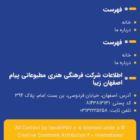
فهرست
خانه
درباره ما
فهرست
خانه
درباره ما
اطلاعات شرکت فرهنگی هنری مطبوعاتی پیام
اصفهان زیبا
آدرس: اصفهان، خیابان فردوسی، بن بست امام، پلاک 394
کد پستی: 8143813131
تلفن ثابت: 03132225258
havali1357.ir
is licensed under a
© All Content by
Creative Commons Attribution 4.0 International