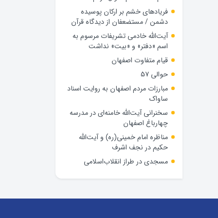
فریادهای خشم بر ارکان پوسیده
دشمن / مستضعفان از دیدگاه قرآن
آیت‌الله خادمی تشریفات مرسوم به
اسم «دفتر» و «بیت» نداشت
قیام متفاوت اصفهان
حوالی 57
مبارزات مردم اصفهان به روایت اسناد
ساواک
سخنرانی آیت‌الله خامنه‌ای در مدرسه
چهارباغ اصفهان
مناظره امام خمینی(ره) و آیت‌الله
حکیم در نجف اشرف
مسجدی در طراز انقلاب‌اسلامی