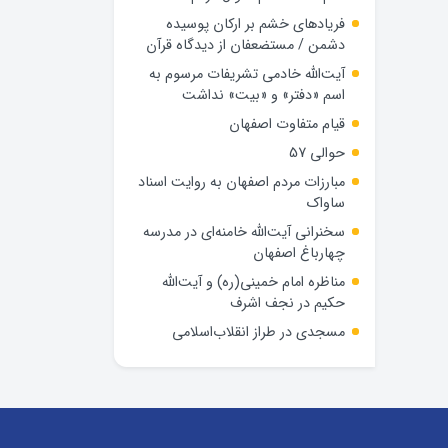
فریادهای خشم بر ارکان پوسیده
دشمن / مستضعفان از دیدگاه قرآن
آیت‌الله خادمی تشریفات مرسوم به
اسم «دفتر» و «بیت» نداشت
قیام متفاوت اصفهان
حوالی 57
مبارزات مردم اصفهان به روایت اسناد
ساواک
سخنرانی آیت‌الله خامنه‌ای در مدرسه
چهارباغ اصفهان
مناظره امام خمینی(ره) و آیت‌الله
حکیم در نجف اشرف
مسجدی در طراز انقلاب‌اسلامی