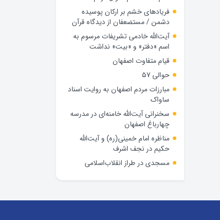
فریادهای خشم بر ارکان پوسیده
دشمن / مستضعفان از دیدگاه قرآن
آیت‌الله خادمی تشریفات مرسوم به
اسم «دفتر» و «بیت» نداشت
قیام متفاوت اصفهان
حوالی 57
مبارزات مردم اصفهان به روایت اسناد
ساواک
سخنرانی آیت‌الله خامنه‌ای در مدرسه
چهارباغ اصفهان
مناظره امام خمینی(ره) و آیت‌الله
حکیم در نجف اشرف
مسجدی در طراز انقلاب‌اسلامی