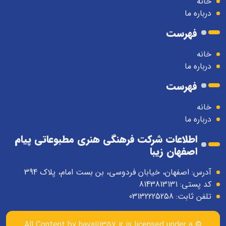
خانه
درباره ما
فهرست
خانه
درباره ما
فهرست
خانه
درباره ما
اطلاعات شرکت فرهنگی هنری مطبوعاتی پیام
اصفهان زیبا
آدرس: اصفهان، خیابان فردوسی، بن بست امام، پلاک 394
کد پستی: 8143813131
تلفن ثابت: 03132225258
havali1357.ir
is licensed under a
© All Content by