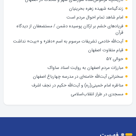
زندگینامه شهيده زهره بحرينيان
امام شاهد تمام احوال مردم است
فریادهای خشم بر ارکان پوسیده دشمن / مستضعفان از دیدگاه
قرآن
آیت‌الله خادمی تشریفات مرسوم به اسم «دفتر» و «بیت» نداشت
قیام متفاوت اصفهان
حوالی 57
مبارزات مردم اصفهان به روایت اسناد ساواک
سخنرانی آیت‌الله خامنه‌ای در مدرسه چهارباغ اصفهان
مناظره امام خمینی(ره) و آیت‌الله حکیم در نجف اشرف
مسجدی در طراز انقلاب‌اسلامی
فهرست