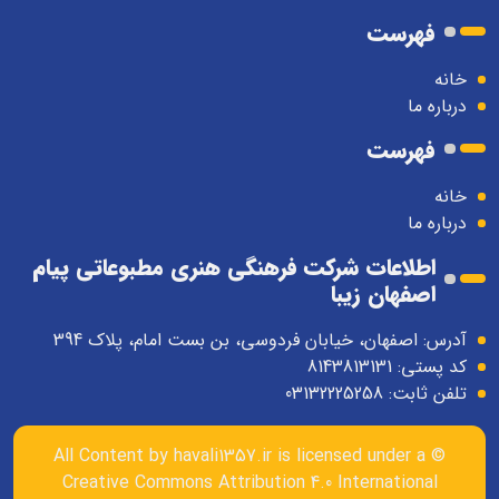
فهرست
خانه
درباره ما
فهرست
خانه
درباره ما
اطلاعات شرکت فرهنگی هنری مطبوعاتی پیام
اصفهان زیبا
آدرس: اصفهان، خیابان فردوسی، بن بست امام، پلاک 394
کد پستی: 8143813131
تلفن ثابت: 03132225258
havali1357.ir
is licensed under a
© All Content by
Creative Commons Attribution 4.0 International