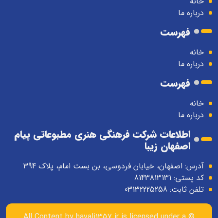
خانه
درباره ما
فهرست
خانه
درباره ما
فهرست
خانه
درباره ما
اطلاعات شرکت فرهنگی هنری مطبوعاتی پیام
اصفهان زیبا
آدرس: اصفهان، خیابان فردوسی، بن بست امام، پلاک 394
کد پستی: 8143813131
تلفن ثابت: 03132225258
havali1357.ir
is licensed under a
© All Content by