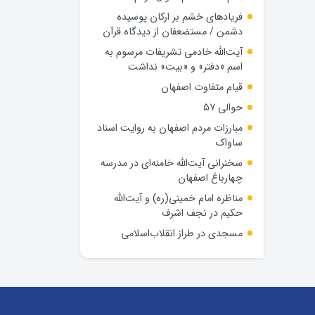
فریادهای خشم بر ارکان پوسیده
دشمن / مستضعفان از دیدگاه قرآن
آیت‌الله خادمی تشریفات مرسوم به
اسم «دفتر» و «بیت» نداشت
قیام متفاوت اصفهان
حوالی 57
مبارزات مردم اصفهان به روایت اسناد
ساواک
سخنرانی آیت‌الله خامنه‌ای در مدرسه
چهارباغ اصفهان
مناظره امام خمینی(ره) و آیت‌الله
حکیم در نجف اشرف
مسجدی در طراز انقلاب‌اسلامی