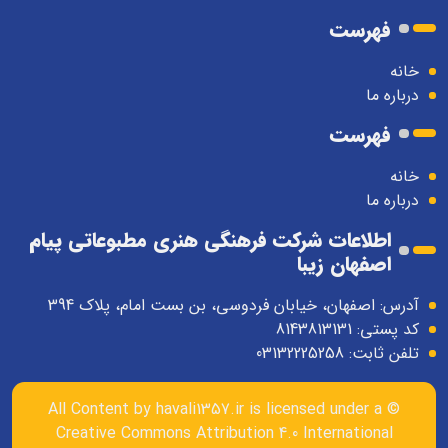
فهرست
خانه
درباره ما
فهرست
خانه
درباره ما
اطلاعات شرکت فرهنگی هنری مطبوعاتی پیام
اصفهان زیبا
آدرس: اصفهان، خیابان فردوسی، بن بست امام، پلاک 394
کد پستی: 8143813131
تلفن ثابت: 03132225258
havali1357.ir
is licensed under a
© All Content by
Creative Commons Attribution 4.0 International