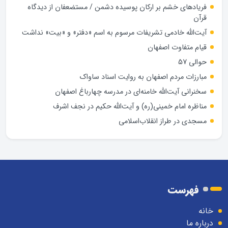
فریادهای خشم بر ارکان پوسیده دشمن / مستضعفان از دیدگاه
قرآن
آیت‌الله خادمی تشریفات مرسوم به اسم «دفتر» و «بیت» نداشت
قیام متفاوت اصفهان
حوالی 57
مبارزات مردم اصفهان به روایت اسناد ساواک
سخنرانی آیت‌الله خامنه‌ای در مدرسه چهارباغ اصفهان
مناظره امام خمینی(ره) و آیت‌الله حکیم در نجف اشرف
مسجدی در طراز انقلاب‌اسلامی
فهرست
خانه
درباره ما