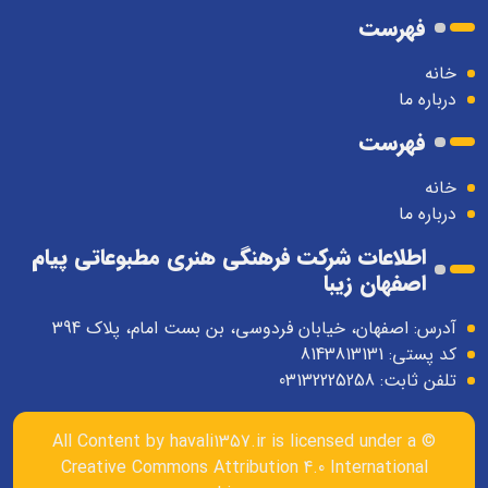
فهرست
خانه
درباره ما
فهرست
خانه
درباره ما
اطلاعات شرکت فرهنگی هنری مطبوعاتی پیام
اصفهان زیبا
آدرس: اصفهان، خیابان فردوسی، بن بست امام، پلاک 394
کد پستی: 8143813131
تلفن ثابت: 03132225258
havali1357.ir
is licensed under a
© All Content by
Creative Commons Attribution 4.0 International