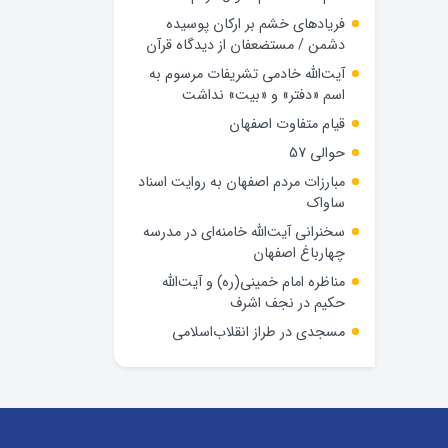
فریادهای خشم بر ارکان پوسیده
دشمن / مستضعفان از دیدگاه قرآن
آیت‌الله خادمی تشریفات مرسوم به
اسم «دفتر» و «بیت» نداشت
قیام متفاوت اصفهان
حوالی 57
مبارزات مردم اصفهان به روایت اسناد
ساواک
سخنرانی آیت‌الله خامنه‌ای در مدرسه
چهارباغ اصفهان
مناظره امام خمینی(ره) و آیت‌الله
حکیم در نجف اشرف
مسجدی در طراز انقلاب‌اسلامی