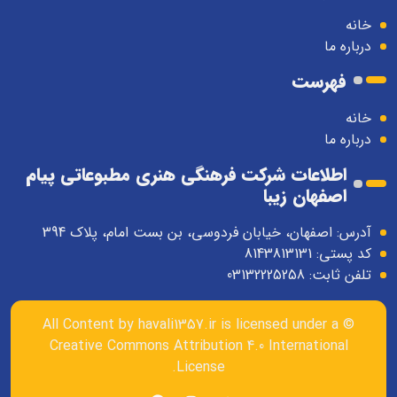
خانه
درباره ما
فهرست
خانه
درباره ما
اطلاعات شرکت فرهنگی هنری مطبوعاتی پیام
اصفهان زیبا
آدرس: اصفهان، خیابان فردوسی، بن بست امام، پلاک 394
کد پستی: 8143813131
تلفن ثابت: 03132225258
havali1357.ir
is licensed under a
© All Content by
Creative Commons Attribution 4.0 International
.
License