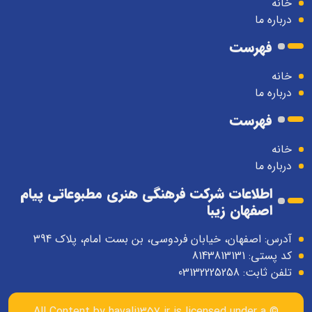
خانه
درباره ما
فهرست
خانه
درباره ما
فهرست
خانه
درباره ما
اطلاعات شرکت فرهنگی هنری مطبوعاتی پیام
اصفهان زیبا
آدرس: اصفهان، خیابان فردوسی، بن بست امام، پلاک 394
کد پستی: 8143813131
تلفن ثابت: 03132225258
havali1357.ir
is licensed under a
© All Content by