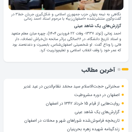
نگاهی به نیمه پنهان حزب جمهوری اسلامی و شکل‌گیری جریان خط3 در
گفت‌وگوی منتشرنشده «اصفهان‌زیبا» با مرحوم استاد احمد زمانی
گزارش‌های یک شاهد عینی
احمد زمانی (تولد 1337- وفات 22 فروردین 1404)، چهره مبارز، معلم متعهد
و استاد تاریخ دانشگاه، در ۶۶سالگی براثر سانحه دل‌خراش تصادف، دار
فانی را وداع گفت. او شخصیتی اصفهان‌شناس، بابصیرت و دغدغه‌مند بود
که عمر خود را وقف انقلاب اسلامی و تعلیم‌وتربیت کرد.
آخرین مطالب
سخنرانی حجت‌الاسلام سید محمّد نظام‌الدین در عید غدیر
اصفهان در دوره مشروطیت
روایت‌هایی از قیام 15 خرداد 1342 در اصفهان
گزارش‌های یک شاهد عینی
تاریخچه فراموش‌شده شوراهای شهر و محلات در اصفهان
زندگینامه شهيده زهره بحرينيان