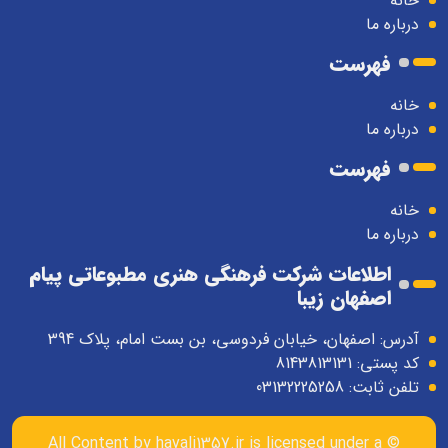
خانه
درباره ما
فهرست
خانه
درباره ما
فهرست
خانه
درباره ما
اطلاعات شرکت فرهنگی هنری مطبوعاتی پیام
اصفهان زیبا
آدرس: اصفهان، خیابان فردوسی، بن بست امام، پلاک 394
کد پستی: 8143813131
تلفن ثابت: 03132225258
havali1357.ir
is licensed under a
© All Content by