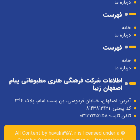
درباره ما
فهرست
خانه
درباره ما
فهرست
خانه
درباره ما
اطلاعات شرکت فرهنگی هنری مطبوعاتی پیام
اصفهان زیبا
آدرس: اصفهان، خیابان فردوسی، بن بست امام، پلاک 394
کد پستی: 8143813131
تلفن ثابت: 03132225258
havali1357.ir
is licensed under a
© All Content by