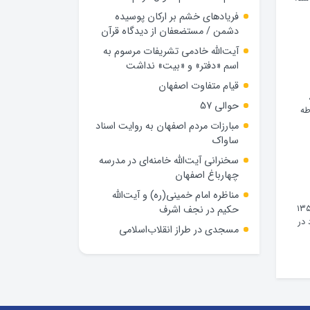
فریادهای خشم بر ارکان پوسیده
دشمن / مستضعفان از دیدگاه قرآن
آیت‌الله خادمی تشریفات مرسوم به
اسم «دفتر» و «بیت» نداشت
قیام متفاوت اصفهان
حوالی 57
طه
مبارزات مردم اصفهان به روایت اسناد
ساواک
سخنرانی آیت‌الله خامنه‌ای در مدرسه
چهارباغ اصفهان
مناظره امام خمینی(ره) و آیت‌الله
حکیم در نجف اشرف
گذاری که در تاریخ معاصر بر روند حوادث منتهی به انقلاب اسلامی در سال ۱۳۵۷
یداد در
مسجدی در طراز انقلاب‌اسلامی