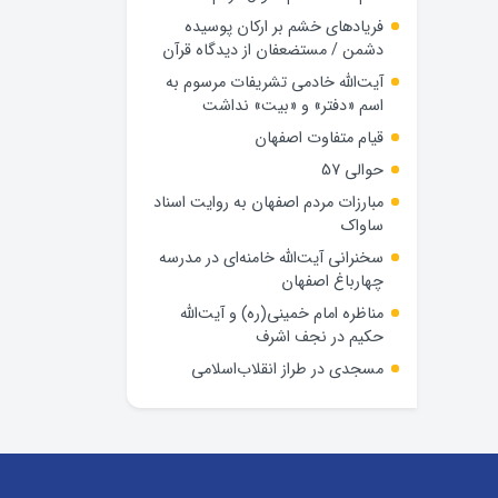
فریادهای خشم بر ارکان پوسیده
دشمن / مستضعفان از دیدگاه قرآن
آیت‌الله خادمی تشریفات مرسوم به
اسم «دفتر» و «بیت» نداشت
قیام متفاوت اصفهان
حوالی 57
مبارزات مردم اصفهان به روایت اسناد
ساواک
سخنرانی آیت‌الله خامنه‌ای در مدرسه
چهارباغ اصفهان
مناظره امام خمینی(ره) و آیت‌الله
حکیم در نجف اشرف
مسجدی در طراز انقلاب‌اسلامی