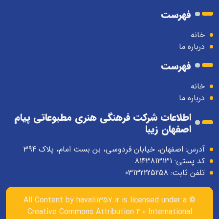
فهرست
خانه
درباره ما
فهرست
خانه
درباره ما
اطلاعات شرکت فرهنگی هنری مطبوعاتی پیام
اصفهان زیبا
آدرس: اصفهان، خیابان فردوسی، بن بست امام، پلاک 394
کد پستی: 8143813131
تلفن ثابت: 03132225258
havali1357.ir
is licensed under a
© All Content by
Creative Commons Attribution 4.0 International